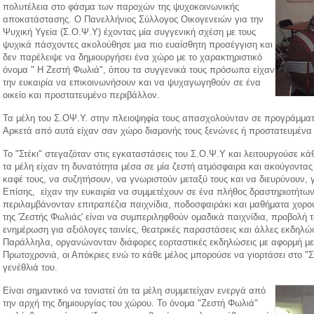
πολυτέλεια στο φάσμα των παροχών της ψυχοκοινωνικής
αποκατάστασης. Ο Πανελλήνιος Σύλλογος Οικογενειών για την
Ψυχική Υγεία (Σ.Ο.Ψ.Υ) έχοντας μία συγγενική σχέση με τους
ψυχικά πάσχοντες ακολούθησε μια πιο ευαίσθητη προσέγγιση και
δεν παρέλειψε να δημιουργήσει ένα χώρο με το χαρακτηριστικό
όνομα " Η Ζεστή Φωλιά", όπου τα συγγενικά τους πρόσωπα είχαν
την ευκαιρία να επικοινωνήσουν και να ψυχαγωγηθούν σε ένα
οικείο και προστατευμένο περιβάλλον.
Τα μέλη του Σ.ΟΨ.Υ. στην πλειοψηφία τους απασχολούνταν σε προγράμμα
Αρκετά από αυτά είχαν σαν χώρο διαμονής τους ξενώνες ή προστατευμένα 
Το "Στέκι" στεγαζόταν στις εγκαταστάσεις του Σ.Ο.Ψ.Υ και λειτουργούσε κά
τα μέλη είχαν τη δυνατότητα μέσα σε μία ζεστή ατμόσφαιρα και ακούγοντας
καφέ τους, να συζητήσουν, να γνωριστούν μεταξύ τους και να διευρύνουν, γ
Επίσης, είχαν την ευκαιρία να συμμετέχουν σε ένα πλήθος δραστηριοτήτων
περιλαμβάνονταν επιτραπέζια παιχνίδια, ποδοσφαιράκι και μαθήματα χορο
της 'Ζεστής Φωλιάς' είναι να συμπεριληφθούν ομαδικά παιχνίδια, προβολή τ
ενημέρωση για αξιόλογες ταινίες, θεατρικές παραστάσεις και άλλες εκδηλ
Παράλληλα, οργανώνονταν διάφορες εορταστικές εκδηλώσεις με αφορμή με
Πρωτοχρονιά, οι Απόκριες ενώ το κάθε μέλος μπορούσε να γιορτάσει στο "Στ
γενέθλιά του.
Είναι σημαντικό να τονιστεί ότι τα μέλη συμμετείχαν ενεργά από
την αρχή της δημιουργίας του χώρου. Το όνομα "Ζεστή Φωλιά"