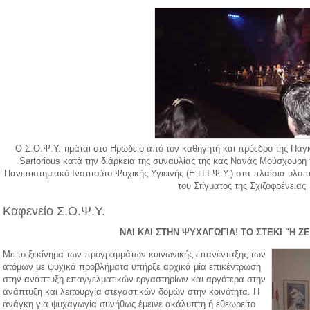
Ο Σ.Ο.Ψ.Υ. τιμάται στο Ηρώδειο από τον καθηγητή και πρόεδρο της Παγ
Sartorious κατά την διάρκεια της συναυλίας της κας Νανάς Μούσχουρη
Πανεπιστημιακό Ινστιτούτο Ψυχικής Υγιεινής (Ε.Π.Ι.Ψ.Υ.) στα πλαίσια υλ
του Στίγματος της Σχιζοφρένειας
Καφενείο Σ.Ο.Ψ.Υ.
ΝΑΙ ΚΑΙ ΣΤΗΝ ΨΥΧΑΓΩΓΙΑ! ΤΟ ΣΤΕΚΙ "Η Ζ
Με το ξεκίνημα των προγραμμάτων κοινωνικής επανένταξης των
ατόμων με ψυχικά προβλήματα υπήρξε αρχικά μία επικέντρωση
στην ανάπτυξη επαγγελματικών εργαστηρίων και αργότερα στην
ανάπτυξη και λειτουργία στεγαστικών δομών στην κοινότητα. Η
ανάγκη για ψυχαγωγία συνήθως έμεινε ακάλυπτη ή εθεωρείτο