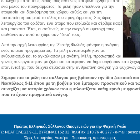
επιλέχθηκε από τους ίδιους τους ασθενείς και φιλοτεχνήθηκε από
ένα μέλος του προγράμματος. Τα μέλη ήταν υπεύθυνα για την
ετοιμασία και διακόσμηση του χώρου καθώς και για την
τακτοποίησή του μετά το τέλος του προγράμματος. Στις ώρες
λειτουργίας του οριζόταν ένα άτομο που ετοίμαζε και σέρβιρε καφέ
και μπισκότα. Έτσι, οι ασθενείς με την ενεργό συμμετοχή τους
αισθάνονταν αυτό το χώρο σαν "δικό" τους.
Από την αρχή λειτουργίας της 'Ζεστής Φωλιάς' φάνηκε η ανάγκη
ενός τέτοιου προγράμματος. Τα μέλη ανταποκρίθηκαν με
ενθουσιασμό και το αγκάλιασαν με αγάπη. Μέλη, προσωπικό και
γονείς συνεργάστηκαν με ζήλο και κατάφεραν να δημιουργήσουν κάτι ξεχωρ
επανένταξης, που δείχνει σεβασμό στην ανθρώπινη ανάγκη για ψυχαγωγία 
Σήμερα πια τα μέλη του συλλόγου μας βρίσκουν την ίδια ζεστασιά κα
Νεαπόλεως 9-11 όπου με τη βοήθεια του έμπειρου προσωπικού και τω
συνεχίζει μια ιστορία χρόνων που εμπλουτίζεται καθημερινά με φροντ
που το έχουν πραγματικά ανάγκη.
Πρώτος Ελληνικός Σύλλογος Οικογενειών για την Ψυχική Υγεία
Υ.: ΝΕΑΠΟΛΕΩΣ 9-11, ΒΥΡΩΝΑΣ 162 32, Τηλ./Fax: 210 76 40 277 - e-mail:
pesops
Ώρες λειτουργίας: Δευτέρα - Παρασκευή, πρωινές ώρες