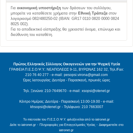
Για
οικονομική υποστήριξη
των δράσεων του συλλόγου,
μπορείτε να καταθέσετε χρήματα στην
Εθνική Τράπεζα
στον
λογαριασμό 082/480250-02 (ΙΒΑΝ: GR17 0110 0820 0000 0824
8025 002).
Για το αποδεικτικό είσπραξης θα χρειαστεί όνομα, επώνυμο και
διεύθυνση του καταθέτη.
Πρώτος Ελληνικός Σύλλογος Οικογενειών για την Ψυχική Υγεία
ΓΡΑΦΕΙΑ Π.Ε.Σ.Ο.Ψ.Υ.: ΝΕΑΠΟΛΕΩΣ 9-11, ΒΥΡΩΝΑΣ 162 32, Τηλ./Fax:
210 76 40 277 - e-mail:
pesopsi.virona@gmail.com
Ώρες λειτουργίας: Δευτέρα - Παρασκευή, πρωινές ώρες
Τηλ. Ξενώνα: 210-7649670 - e-mail:
xsopsi@otenet.gr
Κέντρο Ημέρας: Δευτέρα - Παρασκευή 13.00-19.00 - e-mail:
khsopsi@otenet.gr
- Τηλέφωνο: 210 7663007
Το microsite του Π.Ε.Σ.Ο.Ψ.Υ. φιλοξενείται από το iatronet.gr
Δείτε το iatronet.gr
-
Πληροφορίες για Επαγγελματίες Υγείας
-
Διαφημιστείτε στο
iatronet.gr