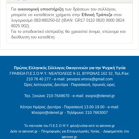
Για
οικονομική υποστήριξη
των δράσεων του συλλόγου,
μπορείτε να καταθέσετε χρήματα στην
Εθνική Τράπεζα
στον
λογαριασμό 082/480250-02 (ΙΒΑΝ: GR17 0110 0820 0000 0824
8025 002).
Για το αποδεικτικό είσπραξης θα χρειαστεί όνομα, επώνυμο και
διεύθυνση του καταθέτη.
Πρώτος Ελληνικός Σύλλογος Οικογενειών για την Ψυχική Υγεία
ΓΡΑΦΕΙΑ Π.Ε.Σ.Ο.Ψ.Υ.: ΝΕΑΠΟΛΕΩΣ 9-11, ΒΥΡΩΝΑΣ 162 32, Τηλ./Fax:
210 76 40 277 - e-mail:
pesopsi.virona@gmail.com
Ώρες λειτουργίας: Δευτέρα - Παρασκευή, πρωινές ώρες
Τηλ. Ξενώνα: 210-7649670 - e-mail:
xsopsi@otenet.gr
Κέντρο Ημέρας: Δευτέρα - Παρασκευή 13.00-19.00 - e-mail:
khsopsi@otenet.gr
- Τηλέφωνο: 210 7663007
Το microsite του Π.Ε.Σ.Ο.Ψ.Υ. φιλοξενείται από το iatronet.gr
Δείτε το iatronet.gr
-
Πληροφορίες για Επαγγελματίες Υγείας
-
Διαφημιστείτε στο
iatronet.gr