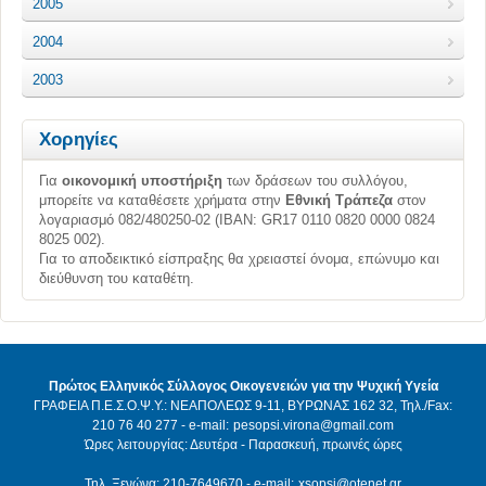
2005
2004
2003
Χορηγίες
Για
οικονομική υποστήριξη
των δράσεων του συλλόγου,
μπορείτε να καταθέσετε χρήματα στην
Εθνική Τράπεζα
στον
λογαριασμό 082/480250-02 (ΙΒΑΝ: GR17 0110 0820 0000 0824
8025 002).
Για το αποδεικτικό είσπραξης θα χρειαστεί όνομα, επώνυμο και
διεύθυνση του καταθέτη.
Πρώτος Ελληνικός Σύλλογος Οικογενειών για την Ψυχική Υγεία
ΓΡΑΦΕΙΑ Π.Ε.Σ.Ο.Ψ.Υ.: ΝΕΑΠΟΛΕΩΣ 9-11, ΒΥΡΩΝΑΣ 162 32, Τηλ./Fax:
210 76 40 277 - e-mail:
pesopsi.virona@gmail.com
Ώρες λειτουργίας: Δευτέρα - Παρασκευή, πρωινές ώρες
Τηλ. Ξενώνα: 210-7649670 - e-mail:
xsopsi@otenet.gr