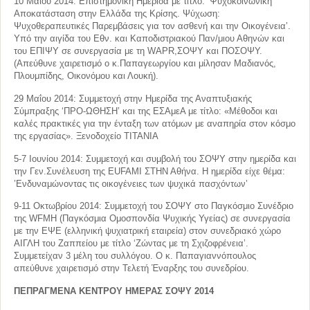
10 Μαΐου 2014: Επιστημονική Ημερίδα με τίτλο: ‘Ψυχοκοινωνική
Αποκατάσταση στην Ελλάδα της Κρίσης. Ψύχωση:
Ψυχοθεραπευτικές Παρεμβάσεις για τον ασθενή και την Οικογένεια’.
Υπό την αιγίδα του Εθν. και Καποδιστριακού Παν/μιου Αθηνών και
του ΕΠΙΨΥ σε συνεργασία με τη WAPR,ΣΟΨΥ και ΠΟΣΟΨΥ.
(Απεύθυνε χαιρετισμό ο κ.Παπαγεωργίου και μίλησαν Μαδιανός,
Πλουμπίδης, Οικονόμου και Λουκή).
29 Μαΐου 2014: Συμμετοχή στην Ημερίδα της Αναπτυξιακής
Σύμπραξης ‘ΠΡΟ-ΩΘΗΣΗ’ και της ΕΣΑμεΑ με τίτλο: «Μέθοδοι και
καλές πρακτικές για την ένταξη των ατόμων με αναπηρία στον κόσμο
της εργασίας». Ξενοδοχείο ΤΙΤΑΝΙΑ
5-7 Ιουνίου 2014: Συμμετοχή και συμβολή του ΣΟΨΥ στην ημερίδα και
την Γεν.Συνέλευση της EUFAMI ΣΤΗΝ Αθήνα. Η ημερίδα είχε θέμα:
’Ενδυναμώνοντας τις οικογένειες των ψυχικά πασχόντων’
9-11 Οκτωβρίου 2014: Συμμετοχή του ΣΟΨΥ στο Παγκόσμιο Συνέδριο
της WFMH (Παγκόσμια Ομοσπονδία Ψυχικής Υγείας) σε συνεργασία
με την ΕΨΕ (ελληνική ψυχιατρική εταιρεία) στον συνεδριακό χώρο
ΑΙΓΛΗ του Ζαππείου με τίτλο ‘Ζώντας με τη Σχιζοφρένεια’.
Συμμετείχαν 3 μέλη του συλλόγου. Ο κ. Παπαγιαννόπουλος
απεύθυνε χαιρετισμό στην Τελετή Έναρξης του συνεδρίου.
ΠΕΠΡΑΓΜΕΝΑ ΚΕΝΤΡΟΥ ΗΜΕΡΑΣ ΣΟΨΥ 2014