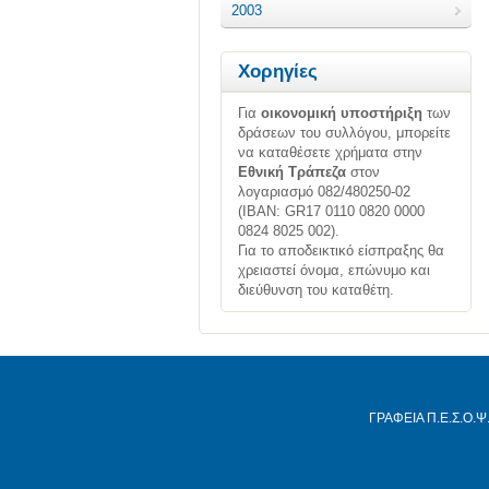
2003
Χορηγίες
Για
οικονομική υποστήριξη
των
δράσεων του συλλόγου, μπορείτε
να καταθέσετε χρήματα στην
Εθνική Τράπεζα
στον
λογαριασμό 082/480250-02
(ΙΒΑΝ: GR17 0110 0820 0000
0824 8025 002).
Για το αποδεικτικό είσπραξης θα
χρειαστεί όνομα, επώνυμο και
διεύθυνση του καταθέτη.
ΓΡΑΦΕΙΑ Π.Ε.Σ.Ο.Ψ.