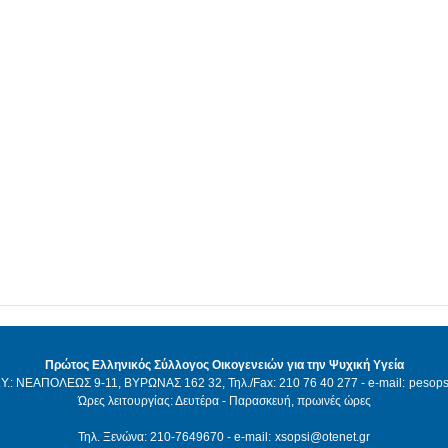
Πρώτος Ελληνικός Σύλλογος Οικογενειών για την Ψυχική Υγεία
Υ.: ΝΕΑΠΟΛΕΩΣ 9-11, ΒΥΡΩΝΑΣ 162 32, Τηλ./Fax: 210 76 40 277 - e-mail:
pesops
Ώρες λειτουργίας: Δευτέρα - Παρασκευή, πρωινές ώρες
Τηλ. Ξενώνα: 210-7649670 - e-mail:
xsopsi@otenet.gr