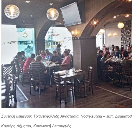
Σύνταξη κειμένου: Τριανταφυλλίδη Αναστασία, Νοσηλεύτρια – εκπ. Δραματο
Καρτέρη Δήμητρα, Κοινωνική Λειτουργός