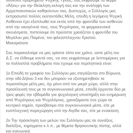
δύσκολα προβλήματα Ψυχικής Υγείας, σας εκφράζομε τα θερμά
«Άξιος» για την Θεόκλητη εκλογή σας και την ανάληψη των
Αρχιεπισκοπικών καθηκόντων σας. Δυστυχώς, ο Σύλλογός μας
εκπροσωπεί πολλές εκατοντάδες Μέλη, επειδή η λεγόμενη Ψυχική
Ασθένεια έχει εξαπλωθεί και εκτός από την φροντίδα των ασθενών
από την οικογένειά τους, τους Ψυχιάτρους, τα φαρμακευτικά
σκευάσματα, πιστεύουμε ότι πρώτιστα χρειάζεται η φροντίδα του
Μεγάλου μας Ποιμένα, του φιλεύσπλαχνου Χριστού.
Μακαριότατε
Σας παρακαλούμε να μας ορίσετε τόπο και χρόνο, ώστε μέλη του
Δ.Σ. να έλθουμε κοντά σας, να σας εκφράσουμε με λεπτομέρειες για
τα πολλαπλά προβλήματα που έχουμε και περιληπτικά είναι:
1ο Επειδή τα γραφεία του Συλλόγου μας στεγάζονται στο Βύρωνα,
στην οδό Δήλου 3 και δεν μπορούν να εξυπηρετηθούν τα
περισσότερα μέλη μας, όχι μόνο από τον μικρό χώρο, αλλά στην
προσέλευσή τους με τα συγκοινωνιακά μέσα, επειδή έρχονται δύο με
τρεις φορές την εβδομάδα για ψυχολογική υποστήριξη και ενημέρωση
από Ψυχιάτρους και Ψυχολόγους, χρειαζόμαστε ένα χώρο σε
κεντρικό σημείο, προσβάσιμο στα συγκοινωνιακά μέσα, είτε με
ευσπλαχνική παραχώρηση υπό την Αιγίδα σας, είτε με ενοικίαση.
2ο Την πρόσκληση των μελών του Συλλόγου μας σε συνάξεις,
διαλέξεις, κηρύγματα κ.λ.π., με θέματα θρησκευτικής πίστης, αλλά
και κοινωνικά.