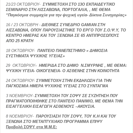
21/23 ΟΚΤΩΒΡΙΟΥ
-
ΣΥΜΜΕΤΟΧΗ ΣΤΟ 13Ο ΕΚΠΑΙΔΕΥΤΙΚΟ
ΣΕΜΙΝΑΡΙΟ ΣΤΗ ΛΙΣΣΑΒΩΝΑ, ΠΟΡΤΟΓΑΛΙΑ, , ΜΕ ΘΕΜΑ
“Παγκόσμια συμμαχία για την ψυχική υγεία- Δίκτυα Συνηγορίας»
16 / 23 ΟΚΤΩΒΡΗ
-
ΔΙΕΘΝΕΣ ΣΥΝΕΔΡΙΟ
GAMIAN
ΣΤΗ
ΛΙΣΣΑΒΩΝΑ, ΟΠΟΥ ΠΑΡΟΥΣΙΑΣΤΗΚΕ ΤΟ ΕΡΓΟ ΤΟΥ Σ.Ο.Ψ.Υ, ΤΟ
ΚΕΝΤΡΟ ΗΜΕΡΑΣ ΚΑΙ ΤΟΥ ΞΕΝΩΝΑ ΣΕ 65 ΑΝΤΙΠΡΟΣΩΠΟΥΣ
ΑΠΟ 25 ΚΡΑΤΗ
18 ΟΚΤΩΒΡΙΟΥ
-
ΠΑΝΤΕΙΟ ΠΑΝΕΠΙΣΤΗΜΙΟ « ΔΗΜΟΣΙΑ
ΣΥΣΤΗΜΑΤΑ ΨΥΧΙΚΗΣ ΥΓΕΙΑΣ»
29 ΟΚΤΩΒΡΙΟΥ
- ΗΜΕΡΙΔΑ ΣΤΟ ΔΗΜΟ Ν.ΣΜΥΡΝΗΣ , ΜΕ ΘΕΜΑ:
ΨΥΧΙΚΗ ΥΓΕΙΑ- ΟΙΚΟΓΕΝΕΙΑ- Ο ΑΣΘΕΝΗΣ ΣΤΗΝ ΚΟΙΝΟΤΗΤΑ
24 ΟΚΤΩΒΡΙΟΥ-
ΣΥΜΜΕΤΟΧΗ ΣΤΗΝ ΕΚΔΗΛΩΣΗ ΓΙΑ ΤΗΝ
ΠΑΓΚΟΣΜΙΑ ΗΜΕΡΑ ΨΥΧΙΚΗΣ ΥΓΕΙΑΣ
ΣΤΟ ΣΥΝΤΑΓΜΑ
3 ΝΟΕΜΒΡΙΟΥ-
ΣΥΜΜΕΤΟΧΗ ΤΟΥ ΣΟΨΥ ΣΕ ΣΥΖΗΤΗΣΗ ΠΟΥ
ΠΡΑΓΜΑΤΟΠΟΙΗΘΗΚΕ ΣΤΟ ΠΑΝΤΕΙΟ ΠΑΝ/ΜΙΟ, ΜΕ ΘΕΜΑ ΤΗΝ
ΕΙΣΑΓΓΕΛΙΚΗ ΕΙΣΑΓΩΓΗ ΑΣΘΕΝΟΥΣ –ΑΚΟΥΣΙΑ.
8 ΝΟΕΜΒΡΙΟΥ
-
ΠΑΡΟΥΣΙΑΣΗ ΤΟΥ ΣΟΨΥ, ΤΟΥ Κ.Η ΚΑΙ ΤΟΥ
ΞΕΝΩΝΑ ΣΤΟ ΜΕΤΑΠΤΥΧΙΑΚΟ ΠΡΟΓΡΑΜΜΑ ΕΠΙΨΥ
Προβολή ΣΟΨΥ στα Μ.Μ.Ε: