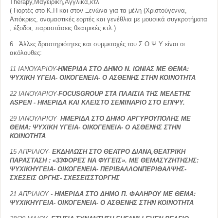
Therapy,Μαγειρική,Αγγλικά,κτλ
( Γιορτές στο Κ.Η και στον Ξενώνα για τα μέλη (Χριστούγεννα,
Απόκριες, ονομαστικές εορτές και γενέθλια με μουσικά συγκροτήματα
, έξοδοι, παραστάσεις θεατρικές κτλ.)
6. Άλλες δραστηριότητες και συμμετοχές του Σ.Ο.Ψ.Υ είναι οι
ακόλουθες:
11 ΙΑΝΟΥΑΡΙΟΥ-
ΗΜΕΡΙΔΑ ΣΤΟ ΔΗΜΟ Ν. ΙΩΝΙΑΣ ΜΕ ΘΕΜΑ:
ΨΥΧΙΚΗ ΥΓΕΙΑ- ΟΙΚΟΓΕΝΕΙΑ- Ο ΑΣΘΕΝΗΣ ΣΤΗΝ ΚΟΙΝΟΤΗΤΑ
22 ΙΑΝΟΥΑΡΙΟΥ-
FOCUS
GROUP
ΣΤΑ ΠΛΑΙΣΙΑ ΤΗΣ ΜΕΛΕΤΗΣ
ASPEN
- ΗΜΕΡΙΔΑ ΚΑΙ ΚΛΕΙΣΤΟ ΣΕΜΙΝΑΡΙΟ ΣΤΟ ΕΠΙΨΥ.
29 ΙΑΝΟΥΑΡΙΟΥ-
ΗΜΕΡΙΔΑ ΣΤΟ ΔΗΜΟ ΑΡΓΥΡΟΥΠΟΛΗΣ ΜΕ
ΘΕΜΑ: ΨΥΧΙΚΗ ΥΓΕΙΑ- ΟΙΚΟΓΕΝΕΙΑ- Ο ΑΣΘΕΝΗΣ ΣΤΗΝ
ΚΟΙΝΟΤΗΤΑ
15 ΑΠΡΙΛΙΟΥ-
ΕΚΔΗΛΩΣΗ ΣΤΟ ΘΕΑΤΡΟ ΔΙΑΝΑ,
ΘΕΑΤΡΙΚΗ
ΠΑΡΑΣΤΑΣΗ : «
33ΦΟΡΕΣ
ΝΑ
ΦΥΓΕΙΣ
».
ΜΕ ΘΕΜΑΣΥΖΗΤΗΣΗΣ
:
ΨΥΧΙΚΗΥΓΕΙΑ
-
ΟΙΚΟΓΕΝΕΙΑ
-
ΠΕΡΙΒΑΛΛΟΝΠΕΡΙΘΑΛΨΗΣ
-
ΣΧΕΣΕΙΣ
ΟΡΓΗΣ-
ΣΧΕΣΕΙΣΣΤΟΡΓΗΣ
21 ΑΠΡΙΛΙΟΥ
-
ΗΜΕΡΙΔΑ
ΣΤΟ
ΔΗΜΟ
Π. ΦΑΛΗΡΟΥ ΜΕ
ΘΕΜΑ
:
ΨΥΧΙΚΗΥΓΕΙΑ- ΟΙΚΟΓΕΝΕΙΑ- Ο ΑΣΘΕΝΗΣ ΣΤΗΝ ΚΟΙΝΟΤΗΤΑ