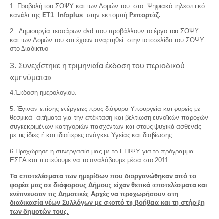
1. Προβολή του ΣΟΨΥ και των Δομών του στο Ψηφιακό τηλεοπτικό
κανάλι της
ΕΤ1
Info
plus
στην εκπομπή
Ρεπορτάζ.
2. Δημιουργία τεσσάρων dvd που προβάλλουν το έργο του ΣΟΨΥ
και των Δομών του και έχουν αναρτηθεί στην ιστοσελίδα του ΣΟΨΥ
στο Διαδίκτυο
3. Συνεχίστηκε η τριμηνιαία έκδοση του περιοδικού
«μηνύματα»
4.Έκδοση ημερολογίου.
5. Έγιναν επίσης ενέργειες προς διάφορα Υπουργεία και φορείς με
θεσμικά αιτήματα για την επέκταση και βελτίωση ευνοϊκών παροχών
συγκεκριμένων κατηγοριών πασχόντων και στους ψυχικά ασθενείς
με τις ίδιες ή και ιδιαίτερες ανάγκες Υγείας και διαβίωσης.
6.Προχώρησε η συνεργασία μας με το ΕΠΙΨΥ για το πρόγραμμα
ΕΣΠΑ και πιστεύουμε να το αναλάβουμε μέσα στο 2011
Τα αποτελέσματα των ημερίδων που διοργανώθηκαν από το
φορέα μας σε διάφορους Δήμους είχαν θετικά αποτελέσματα και
ενέπνευσαν τις Δημοτικές Αρχές να προχωρήσουν στη
διαδικασία νέων Συλλόγων με σκοπό τη βοήθεια και τη στήριξη
των δημοτών τους.